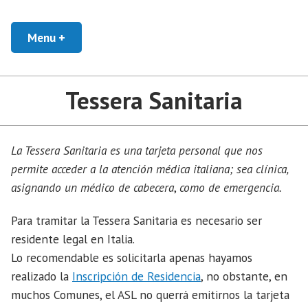
Skip
Asesoramiento y Gestión de la Ciudadanía Italiana
Ciudadanía en Italia
to
Menu
+
expanded
collapsed
content
Tessera Sanitaria
La Tessera Sanitaria es una tarjeta personal que nos
permite acceder a la atención médica italiana; sea clínica,
asignando un médico de cabecera
,
como de emergencia.
Para tramitar la Tessera Sanitaria es necesario ser
residente legal en Italia.
Lo recomendable es solicitarla apenas hayamos
realizado la
Inscripción de Residencia
, no obstante, en
muchos Comunes, el ASL no querrá emitirnos la tarjeta