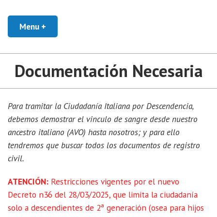
Skip
Asesoramiento y Gestión de la Ciudadanía Italiana
Ciudadanía en Italia
to
Menu
+
expanded
collapsed
content
Documentación Necesaria
Para tramitar la Ciudadanía Italiana por Descendencia,
debemos demostrar el vinculo de sangre desde nuestro
ancestro italiano (AVO) hasta nosotros; y para ello
tendremos que buscar todos los documentos de registro
civil.
ATENCIÓN:
Restricciones vigentes por el nuevo
Decreto n36 del 28/03/2025, que limita la ciudadanía
solo a descendientes de 2ª generación (osea para hijos